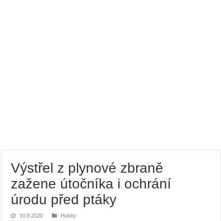
Bramborový guláš s křenem
Víno a sýry: Najděte vínu toho nejlepšího parťáka
Výstřel z plynové zbraně
zažene útočníka i ochrání
úrodu před ptáky
10.9.2020
Hobby