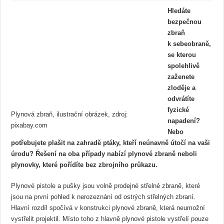
Hledáte
bezpečnou
zbraň
k sebeobraně,
se kterou
spolehlivě
zaženete
zloděje a
odvrátíte
fyzické
Plynová zbraň, ilustrační obrázek, zdroj:
napadení?
pixabay.com
Nebo
potřebujete plašit na zahradě ptáky, kteří neúnavně útočí na vaši
úrodu? Řešení na oba případy nabízí plynové zbraně neboli
plynovky, které pořídíte bez zbrojního průkazu.
Plynové pistole a pušky jsou volně prodejné střelné zbraně, které
jsou na první pohled k nerozeznání od ostrých střelných zbraní.
Hlavní rozdíl spočívá v konstrukci plynové zbraně, která neumožní
vystřelit projektil. Místo toho z hlavně plynové pistole vystřelí pouze