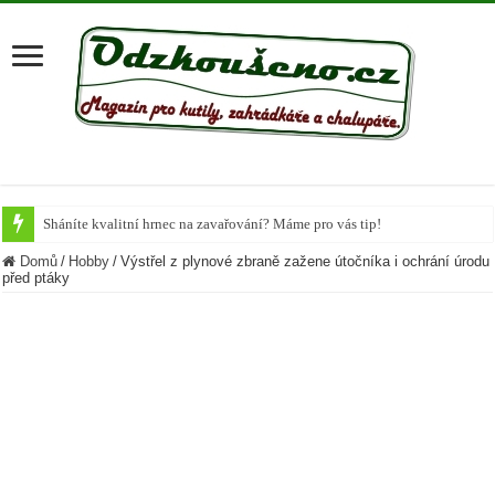
Sháníte kvalitní hrnec na zavařování? Máme pro vás tip!
Krůta u společného stolu
Domů
/
Hobby
/
Výstřel z plynové zbraně zažene útočníka i ochrání úrodu
před ptáky
Připravte si vánoční Chai Čaj
Nejlepší potraviny, které během podzimu dodají organismu vitamíny
Chutné recepty z cukety
Letní těstovinové saláty
Cuketa známá či neznámá
Bramborová kaše na více způsobů