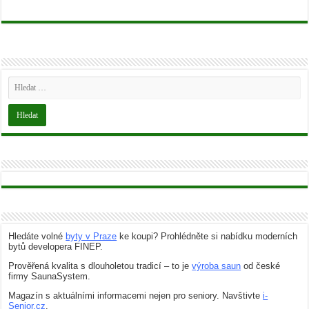
Hledáte volné
byty v Praze
ke koupi? Prohlédněte si nabídku moderních
bytů developera FINEP.
Prověřená kvalita s dlouholetou tradicí – to je
výroba saun
od české
firmy SaunaSystem.
Magazín s aktuálními informacemi nejen pro seniory. Navštivte
i-
Senior.cz
.