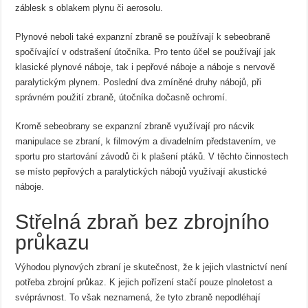
záblesk s oblakem plynu či aerosolu.
Plynové neboli také expanzní zbraně se používají k sebeobraně
spočívající v odstrašení útočníka. Pro tento účel se používají jak
klasické plynové náboje, tak i pepřové náboje a náboje s nervově
paralytickým plynem. Poslední dva zmíněné druhy nábojů, při
správném použití zbraně, útočníka dočasně ochromí.
Kromě sebeobrany se expanzní zbraně využívají pro nácvik
manipulace se zbraní, k filmovým a divadelním představením, ve
sportu pro startování závodů či k plašení ptáků. V těchto činnostech
se místo pepřových a paralytických nábojů využívají akustické
náboje.
Střelná zbraň bez zbrojního
průkazu
Výhodou plynových zbraní je skutečnost, že k jejich vlastnictví není
potřeba zbrojní průkaz. K jejich pořízení stačí pouze plnoletost a
svéprávnost. To však neznamená, že tyto zbraně nepodléhají