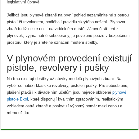
legislativní úpravě.
Jelikož jsou plynové zbraně na první pohled nezaměnitelné s ostrou
pistolí či revolverem, podléhají pravidlu skrytého nošení. Plynovou
zbraň tudíž nelze nosit na viditelném místě. Zároveň střílení z
plynovek, vyjma nutné sebeobrany, je povoleno pouze v bezpečném
prostoru, který je zřetelně označen místem střelby.
V plynovém provedení existují
pistole, revolvery i pušky
Na trhu existují desítky až stovky modelů plynových zbraní. Na
výběr se nabízí klasické revolvery, pistole i pušky. Pro sebeobranu,
plašení ptáků i k divadelním účelům jsou nejvíce oblíbené
plynové
pistole Ekol
, které disponují kvalitním zpracováním, realistickým
vzhledem ostré zbraně a poskytují výborný poměr mezi cenou a
mírou užitku.