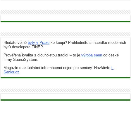
Hledáte volné
byty v Praze
ke koupi? Prohlédněte si nabídku moderních
bytů developera FINEP.
Prověřená kvalita s dlouholetou tradicí – to je
výroba saun
od české
firmy SaunaSystem.
Magazín s aktuálními informacemi nejen pro seniory. Navštivte
i-
Senior.cz
.