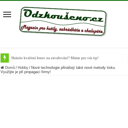
Sháníte kvalitní hrnec na zavařování? Máme pro vás tip!
Krůta u společného stolu
Domů
/
Hobby
/
Nové technologie přinášejí také nové metody tisku.
Využijte je při propagaci firmy!
Připravte si vánoční Chai Čaj
Nejlepší potraviny, které během podzimu dodají organismu vitamíny
Chutné recepty z cukety
Letní těstovinové saláty
Cuketa známá či neznámá
Bramborová kaše na více způsobů