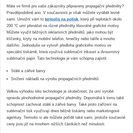
Máte ve firmě pro vaše zákazníky připraveny propagační předměty?
Pravděpodobně ano. V současnosti je však můžete vyrábět levně
sami. Umožní vám to
termolis na potisk
, který při teplotách okolo
200 °C umí přenášet na různé předměty libovolné grafické motivy.
Můžete využít běžných reklamních předmětů, jako mohou být
klíčenky, kryty na mobilní telefon, hrnečky nebo talíře a mnoho
dalšího. Jednoduše se vytvoří předloha grafického motivu ve
speciální tiskárně, která využívá sublimační inkoust a dvouvrstvý
sublimační papír. Tato technologie je vám schopna zajistit:
Stálé a zářivé barvy
Snížení nákladů na výrobu propagačních předmětů
Velkou výhodou této technologie je skutečnost, že umí vyrobit
opravdu plnohodnotné propagační předměty. Dopomáhá k tomu také
schopnost zachovat stálé a zářivé barvy. Také proto zařízení na
sublimační tisk využívají dnes běžně tiskárny nebo marketingové
agentury. Termolis si ale můžete pořídit také sami, protože současné
ceny jsou již na mnohem nižších částkách než minulosti.