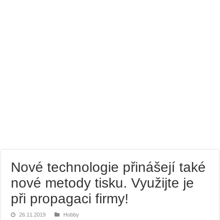
Bramborový guláš s křenem
Víno a sýry: Najděte vínu toho nejlepšího parťáka
Nové technologie přinášejí také
nové metody tisku. Využijte je
při propagaci firmy!
26.11.2019
Hobby