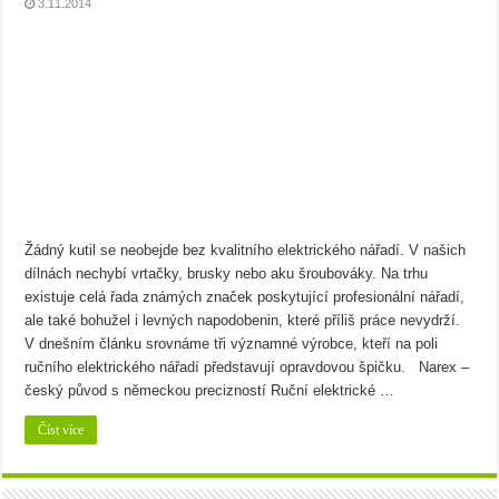
3.11.2014
Žádný kutil se neobejde bez kvalitního elektrického nářadí. V našich
dílnách nechybí vrtačky, brusky nebo aku šroubováky. Na trhu
existuje celá řada známých značek poskytující profesionální nářadí,
ale také bohužel i levných napodobenin, které příliš práce nevydrží.
V dnešním článku srovnáme tři významné výrobce, kteří na poli
ručního elektrického nářadí představují opravdovou špičku. Narex –
český původ s německou precizností Ruční elektrické …
Číst více