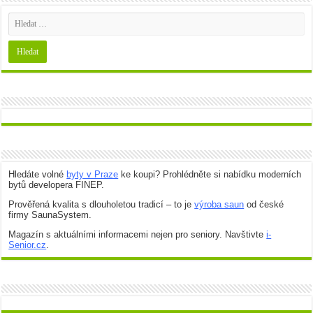
Hledáte volné
byty v Praze
ke koupi? Prohlédněte si nabídku moderních
bytů developera FINEP.
Prověřená kvalita s dlouholetou tradicí – to je
výroba saun
od české
firmy SaunaSystem.
Magazín s aktuálními informacemi nejen pro seniory. Navštivte
i-
Senior.cz
.