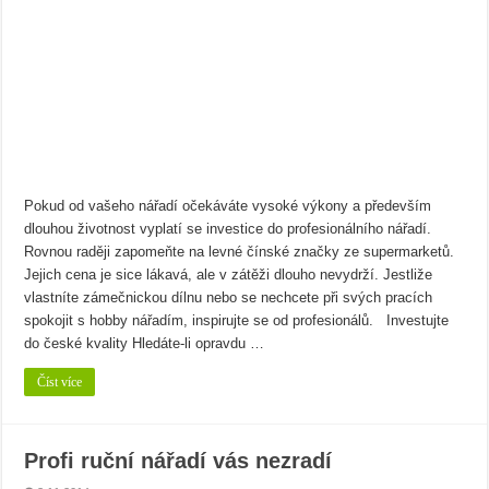
Bramborový guláš s křenem
Víno a sýry: Najděte vínu toho nejlepšího parťáka
Pokud od vašeho nářadí očekáváte vysoké výkony a především
dlouhou životnost vyplatí se investice do profesionálního nářadí.
Rovnou raději zapomeňte na levné čínské značky ze supermarketů.
Jejich cena je sice lákavá, ale v zátěži dlouho nevydrží. Jestliže
vlastníte zámečnickou dílnu nebo se nechcete při svých pracích
spokojit s hobby nářadím, inspirujte se od profesionálů. Investujte
do české kvality Hledáte-li opravdu …
Číst více
Profi ruční nářadí vás nezradí