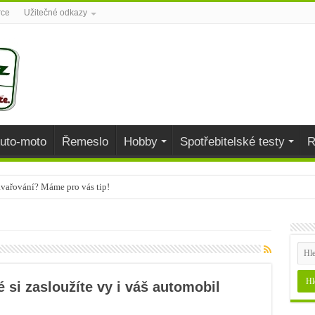
rce
Užitečné odkazy
uto-moto
Řemeslo
Hobby
Spotřebitelské testy
R
avařování? Máme pro vás tip!
aj
během podzimu dodají organismu vitamíny
é si zasloužíte vy i váš automobil