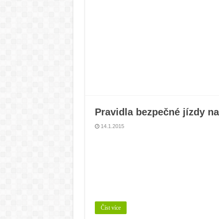
Cuketa známá či neznámá
Bramborová kaše na více z
Bramborový guláš s křene
Víno a sýry: Najděte vínu t
Pravidla bezpečné jízdy n
14.1.2015
Číst více