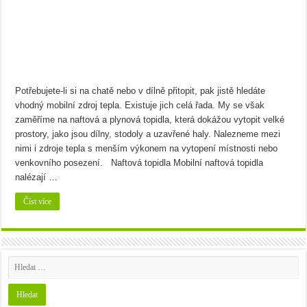
Bramborový guláš s křenem
Víno a sýry: Najděte vínu toho nejlepšího parťáka
Potřebujete-li si na chatě nebo v dílně přitopit, pak jistě hledáte
vhodný mobilní zdroj tepla. Existuje jich celá řada. My se však
zaměříme na naftová a plynová topidla, která dokážou vytopit velké
prostory, jako jsou dílny, stodoly a uzavřené haly. Nalezneme mezi
nimi i zdroje tepla s menším výkonem na vytopení místnosti nebo
venkovního posezení. Naftová topidla Mobilní naftová topidla
nalézají …
Číst více