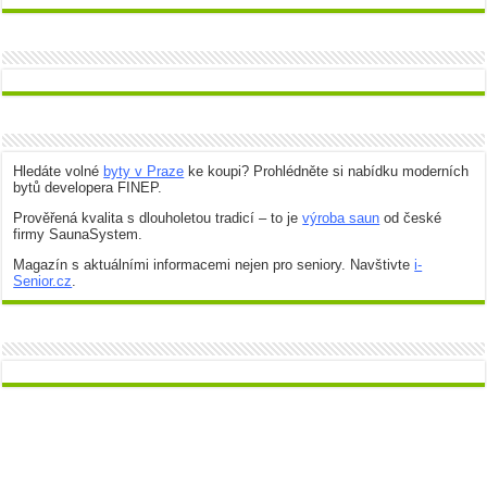
Hledáte volné
byty v Praze
ke koupi? Prohlédněte si nabídku moderních
bytů developera FINEP.
Prověřená kvalita s dlouholetou tradicí – to je
výroba saun
od české
firmy SaunaSystem.
Magazín s aktuálními informacemi nejen pro seniory. Navštivte
i-
Senior.cz
.