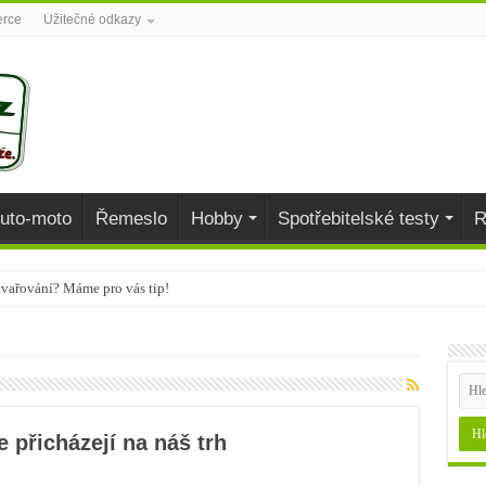
erce
Užitečné odkazy
uto-moto
Řemeslo
Hobby
Spotřebitelské testy
R
avařování? Máme pro vás tip!
aj
během podzimu dodají organismu vitamíny
 přicházejí na náš trh