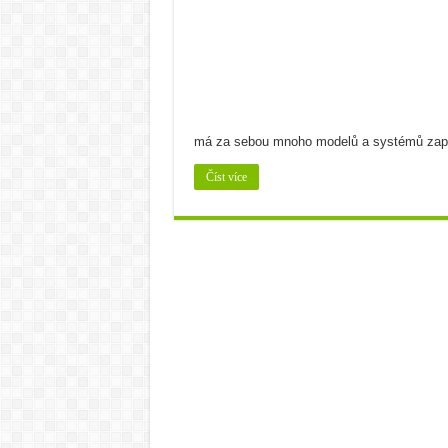
Cuketa známá či neznámá
Bramborová kaše na více z
Bramborový guláš s křene
Víno a sýry: Najděte vínu t
má za sebou mnoho modelů a systémů zapí
Číst více