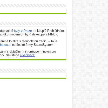
dáte volné
byty v Praze
ke koupi? Prohlédněte
abídku moderních bytů developera FINEP.
ěřená kvalita s dlouholetou tradicí – to je
oba saun
od české firmy SaunaSystem.
zín s aktuálními informacemi nejen pro
ory. Navštivte
i-Senior.cz
.