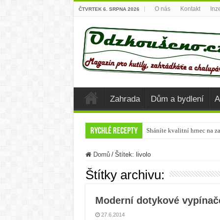
O nás
Kontakt
Inz
ČTVRTEK 6. SRPNA 2026
Zahrada
Dům a bydlení
A
Rychlé recepty
Sháníte kvalitní hrnec na z
Krůta u společného stolu
Domů
/
Štítek:
livolo
Připravte si vánoční Chai Č
Štítky archivu:
Nejlepší potraviny, které 
Chutné recepty z cukety
Moderní dotykové vypínače
Letní těstovinové saláty
27.6.2014