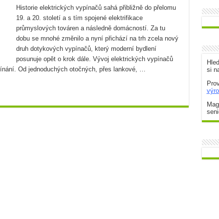
Historie elektrických vypínačů sahá přibližně do přelomu
19. a 20. století a s tím spojené elektrifikace
působů
průmyslových továren a následně domácností. Za tu
m
dobu se mnohé změnilo a nyní přichází na trh zcela nový
druh dotykových vypínačů, který moderní bydlení
oho nejlepšího parťáka
posunuje opět o krok dále. Vývoj elektrických vypínačů
Hle
nání. Od jednoduchých otočných, přes lankové, …
si n
Prov
výr
Maga
seni