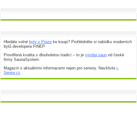
Hledáte volné
byty v Praze
ke koupi? Prohlédněte si nabídku moderních
bytů developera FINEP.
Prověřená kvalita s dlouholetou tradicí – to je
výroba saun
od české
firmy SaunaSystem.
Magazín s aktuálními informacemi nejen pro seniory. Navštivte
i-
Senior.cz
.