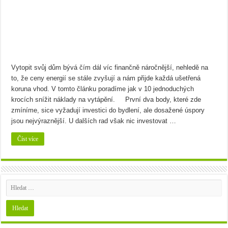
Bramborový guláš s křenem
Víno a sýry: Najděte vínu toho nejlepšího parťáka
Vytopit svůj dům bývá čím dál víc finančně náročnější, nehledě na
to, že ceny energií se stále zvyšují a nám přijde každá ušetřená
koruna vhod. V tomto článku poradíme jak v 10 jednoduchých
krocích snížit náklady na vytápění. První dva body, které zde
zmíníme, sice vyžadují investici do bydlení, ale dosažené úspory
jsou nejvýraznější. U dalších rad však nic investovat …
Číst více