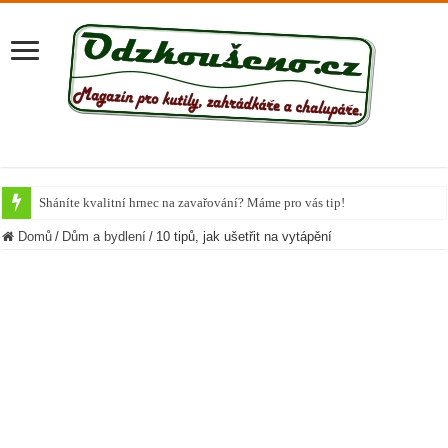
Sháníte kvalitní hrnec na zavařování? Máme pro vás tip!
Krůta u společného stolu
Domů
/
Dům a bydlení
/
10 tipů, jak ušetřit na vytápění
Připravte si vánoční Chai Čaj
Nejlepší potraviny, které během podzimu dodají organismu vitamíny
Chutné recepty z cukety
Letní těstovinové saláty
Cuketa známá či neznámá
Bramborová kaše na více způsobů