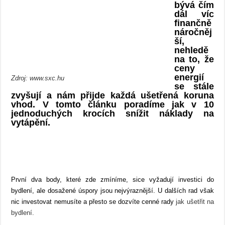
bývá čím
dál víc
finančně
náročněj
ší,
nehledě
na to, že
ceny
energií
Zdroj: www.sxc.hu
se stále
zvyšují a nám přijde každá ušetřená koruna
vhod. V tomto článku poradíme jak v 10
jednoduchých krocích snížit náklady na
vytápění.
První dva body, které zde zmíníme, sice vyžadují investici do
bydlení, ale dosažené úspory jsou nejvýraznější. U dalších rad však
nic investovat nemusíte a přesto se dozvíte cenné rady
jak ušetřit na
bydlení.