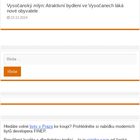
Vysočanský mlýn: Atraktivní bydlení ve Vysočanech láká
nové obyvatele
23.12.2024
Hledáte volné
byty v Praze
ke koupi? Prohlédněte si nabídku moderních
bytů developera FINEP.
Prověřená kvalita s dlouholetou tradicí – to je
výroba saun
od české