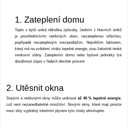
1. Zateplení domu
Teplo z bytů uniká několika způsoby. Jedním z hlavních úniků
je prostřednictvím netěsných oken, nezateplenou střechou,
popřípadě nezatepleným mezipodlažím. Největším faktorem,
který má na svědomí ztrátu tepelné energie, jsou žalostně tenké
venkovní stěny. Zateplením domu nebo bytové jednotky lze
dosáhnout úspor v řádech desítek procent.
2. Utěsnit okna
Starými a netěsnými okny může uniknout
až 40 % tepelné energie
,
což není nezanedbatelné množství. Novými okny, které mají prostor
mezi skly vyplněný intertním plynem tyto ztráty eliminujete.