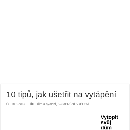
Bramborový guláš s křenem
Víno a sýry: Najděte vínu toho nejlepšího parťáka
10 tipů, jak ušetřit na vytápění
18.6.2014
Dům a bydlení
,
KOMERČNÍ SDĚLENÍ
Vytopit
svůj
dům