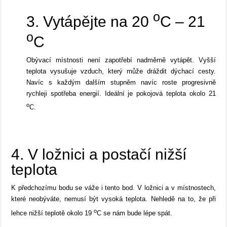
o
3. Vytápějte na 20
C – 21
o
C
Obývací místnosti není zapotřebí nadměrně vytápět. Vyšší
teplota vysušuje vzduch, který může dráždit dýchací cesty.
Navíc s každým dalším stupněm navíc roste progresivně
rychleji spotřeba energií. Ideální je pokojová teplota okolo 21
o
C.
4. V ložnici a postačí nižší
teplota
K předchozímu bodu se váže i tento bod. V ložnici a v místnostech,
které neobýváte, nemusí být vysoká teplota. Nehledě na to, že při
o
lehce nižší teplotě okolo 19
C se nám bude lépe spát.