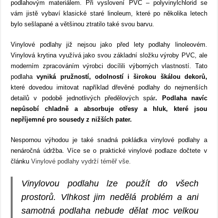
podlahovým materiálem. Při vyslovení PVC – polyvinylchlorid se
vám jistě vybaví klasické staré linoleum, které po několika letech
bylo sešlapané a většinou ztratilo také svou barvu.
Vinylové podlahy již nejsou jako před lety podlahy linoleovém.
Vinylová krytina využívá jako svou základní složku výroby PVC, ale
moderním zpracováním výrobci docílili výborných vlastností. Tato
podlaha
vyniká pružností, odolností i širokou škálou dekorů,
které dovedou imitovat například dřevěné podlahy do nejmenších
detailů v podobě jednotlivých předělových spár
. Podlaha navíc
nepůsobí chladně a absorbuje otřesy a hluk, které jsou
nepříjemné pro sousedy z nižších pater.
Nespornou výhodou je také snadná pokládka vinylové podlahy a
nenáročná údržba. Více se o praktické vinylové podlaze dočtete v
článku
Vinylové podlahy vydrží téměř vše.
Vinylovou podlahu lze použít do všech
prostorů. Vlhkost jim nedělá problém a ani
samotná podlaha nebude dělat moc velkou