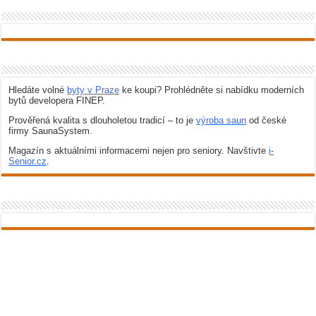
Hledáte volné
byty v Praze
ke koupi? Prohlédněte si nabídku moderních
bytů developera FINEP.
Prověřená kvalita s dlouholetou tradicí – to je
výroba saun
od české
firmy SaunaSystem.
Magazín s aktuálními informacemi nejen pro seniory. Navštivte
i-
Senior.cz
.