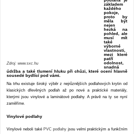
podlaha je
základem
každého
pokoje,
proto by
měla být
nejen
hezká na
pohled, ale
musí mít
také
výborné
vlastnosti,
mezi které
patří
odolnost,
Zdroj: www.sxc.hu
snadná
údržba a také tlumení hluku při chůzi, které ocení hlavně
sousedé bydlící pod vámi.
Na trhu existuje široký výběr z nejrůznějších podlahových krytin od
klasických dřevěných podlah až po nové a praktické materiály,
kterými jsou vinylové a laminátové podlahy. A právě na ty se nyní
zaměříme.
Vinylové podlahy
Vinylové neboli také
PVC podlahy
jsou velmi praktickým a funkčním