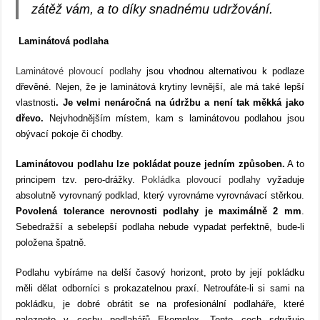
zátěž vám, a to díky snadnému udržování.
Laminátová podlaha
Laminátové plovoucí podlahy
jsou vhodnou alternativou k podlaze
dřevěné. Nejen, že je laminátová krytiny levnější, ale má také lepší
vlastnosti
. Je velmi nenáročná na údržbu a není tak měkká jako
dřevo.
Nejvhodnějším místem, kam s laminátovou podlahou jsou
obývací pokoje či chodby.
Laminátovou podlahu lze pokládat pouze jedním způsoben
.
A to
principem tzv. pero-drážky.
Pokládka plovoucí podlahy
vyžaduje
absolutně vyrovnaný podklad, který vyrovnáme vyrovnávací stěrkou.
Povolená tolerance nerovnosti podlahy je maximálně 2 mm
.
Sebedražší a sebelepší podlaha nebude vypadat perfektně, bude-li
položena špatně.
Podlahu vybíráme na delší časový horizont, proto by její pokládku
měli dělat odborníci s prokazatelnou praxí. Netroufáte-li si sami na
pokládku, je dobré obrátit se na profesionální podlaháře, které
naleznete v cechu podlahářů Ekomplex. Tento cech sdružuje