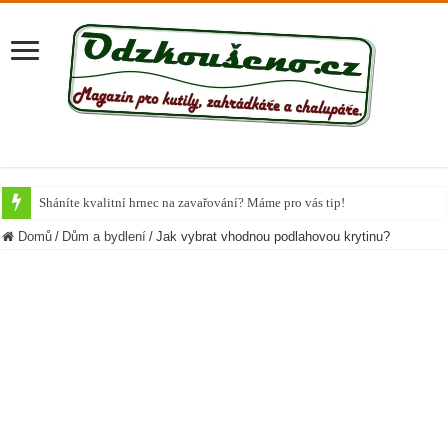
Sháníte kvalitní hrnec na zavařování? Máme pro vás tip!
Krůta u společného stolu
Domů
/
Dům a bydlení
/
Jak vybrat vhodnou podlahovou krytinu?
Připravte si vánoční Chai Čaj
Nejlepší potraviny, které během podzimu dodají organismu vitamíny
Chutné recepty z cukety
Letní těstovinové saláty
Cuketa známá či neznámá
Bramborová kaše na více způsobů