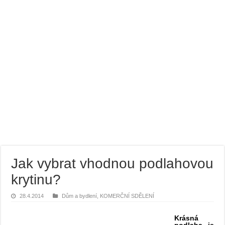
Bramborový guláš s křenem
Víno a sýry: Najděte vínu toho nejlepšího parťáka
Jak vybrat vhodnou podlahovou
krytinu?
28.4.2014
Dům a bydlení
,
KOMERČNÍ SDĚLENÍ
Krásná