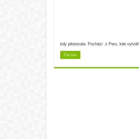
Cuketa známá či neznámá
Bramborová kaše na více z
Bramborový guláš s křene
Víno a sýry: Najděte vínu t
kdy pěstovala. Pochází z Peru, kde vytvář
Číst více