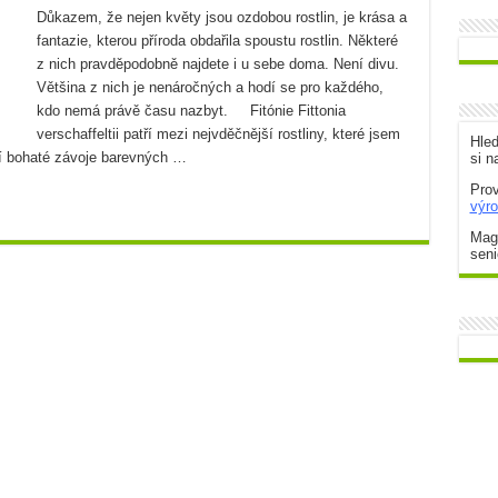
Důkazem, že nejen květy jsou ozdobou rostlin, je krása a
fantazie, kterou příroda obdařila spoustu rostlin. Některé
působů
z nich pravděpodobně najdete i u sebe doma. Není divu.
m
Většina z nich je nenáročných a hodí se pro každého,
kdo nemá právě času nazbyt. Fitónie Fittonia
oho nejlepšího parťáka
verschaffeltii patří mezi nejvděčnější rostliny, které jsem
Hle
í bohaté závoje barevných …
si n
Prov
výr
Maga
seni