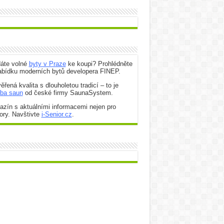
dáte volné
byty v Praze
ke koupi? Prohlédněte
abídku moderních bytů developera FINEP.
ěřená kvalita s dlouholetou tradicí – to je
oba saun
od české firmy SaunaSystem.
zín s aktuálními informacemi nejen pro
ory. Navštivte
i-Senior.cz
.