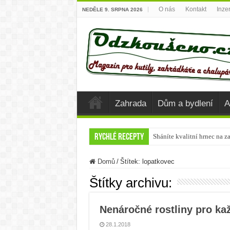
O nás
Kontakt
Inze
NEDĚLE 9. SRPNA 2026
Zahrada
Dům a bydlení
A
Rychlé recepty
Sháníte kvalitní hrnec na z
Krůta u společného stolu
Domů
/
Štítek:
lopatkovec
Připravte si vánoční Chai Č
Štítky archivu:
Nejlepší potraviny, které 
Chutné recepty z cukety
Nenáročné rostliny pro ka
Letní těstovinové saláty
28.1.2018