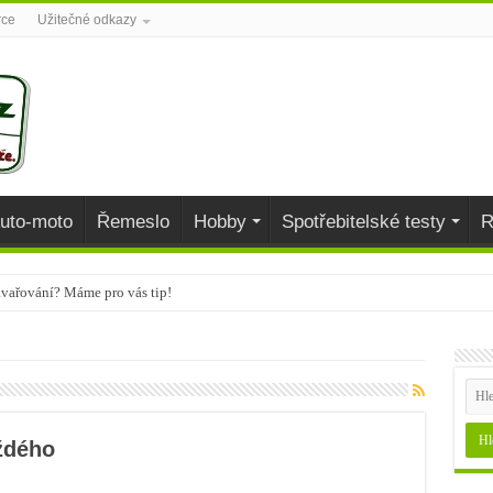
rce
Užitečné odkazy
uto-moto
Řemeslo
Hobby
Spotřebitelské testy
R
avařování? Máme pro vás tip!
aj
během podzimu dodají organismu vitamíny
ždého