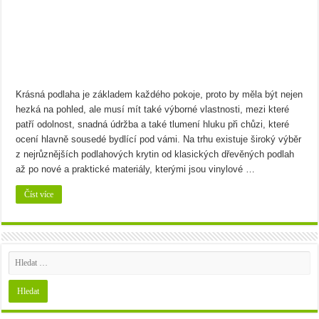
Bramborový guláš s křenem
Víno a sýry: Najděte vínu toho nejlepšího parťáka
Krásná podlaha je základem každého pokoje, proto by měla být nejen
hezká na pohled, ale musí mít také výborné vlastnosti, mezi které
patří odolnost, snadná údržba a také tlumení hluku při chůzi, které
ocení hlavně sousedé bydlící pod vámi. Na trhu existuje široký výběr
z nejrůznějších podlahových krytin od klasických dřevěných podlah
až po nové a praktické materiály, kterými jsou vinylové …
Číst více