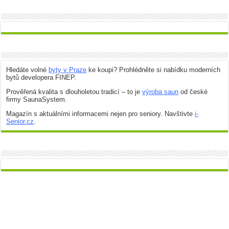
Hledáte volné
byty v Praze
ke koupi? Prohlédněte si nabídku moderních
bytů developera FINEP.
Prověřená kvalita s dlouholetou tradicí – to je
výroba saun
od české
firmy SaunaSystem.
Magazín s aktuálními informacemi nejen pro seniory. Navštivte
i-
Senior.cz
.