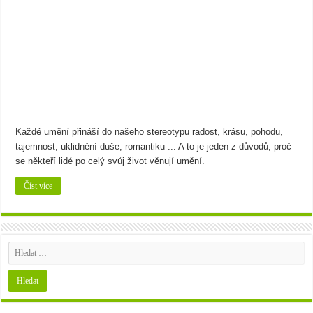
Bramborový guláš s křenem
Víno a sýry: Najděte vínu toho nejlepšího parťáka
Každé umění přináší do našeho stereotypu radost, krásu, pohodu,
tajemnost, uklidnění duše, romantiku ... A to je jeden z důvodů, proč
se někteří lidé po celý svůj život věnují umění.
Číst více