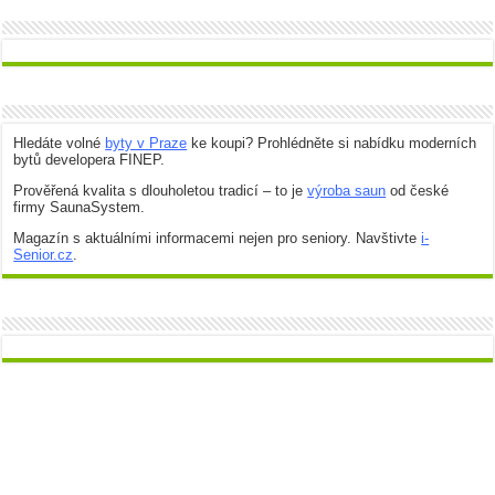
Hledáte volné
byty v Praze
ke koupi? Prohlédněte si nabídku moderních
bytů developera FINEP.
Prověřená kvalita s dlouholetou tradicí – to je
výroba saun
od české
firmy SaunaSystem.
Magazín s aktuálními informacemi nejen pro seniory. Navštivte
i-
Senior.cz
.