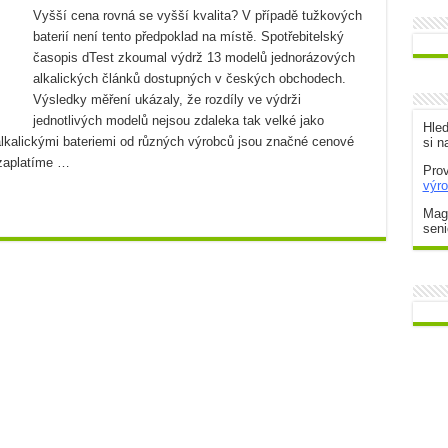
Vyšší cena rovná se vyšší kvalita? V případě tužkových
baterií není tento předpoklad na místě. Spotřebitelský
působů
časopis dTest zkoumal výdrž 13 modelů jednorázových
m
alkalických článků dostupných v českých obchodech.
Výsledky měření ukázaly, že rozdíly ve výdrži
oho nejlepšího parťáka
jednotlivých modelů nejsou zdaleka tak velké jako
Hle
 alkalickými bateriemi od různých výrobců jsou značné cenové
si n
zaplatíme …
Prov
výr
Maga
seni