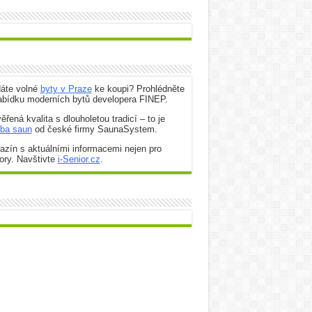
dáte volné
byty v Praze
ke koupi? Prohlédněte
abídku moderních bytů developera FINEP.
ěřená kvalita s dlouholetou tradicí – to je
oba saun
od české firmy SaunaSystem.
zín s aktuálními informacemi nejen pro
ory. Navštivte
i-Senior.cz
.