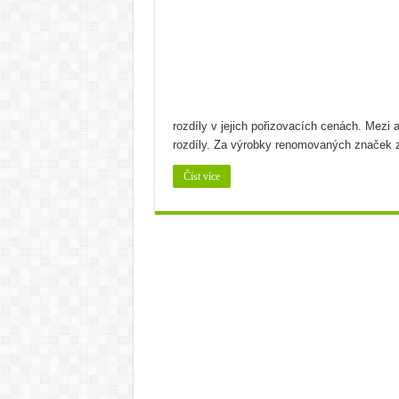
Cuketa známá či neznámá
Bramborová kaše na více z
Bramborový guláš s křene
Víno a sýry: Najděte vínu t
rozdíly v jejich pořizovacích cenách. Mezi
rozdíly. Za výrobky renomovaných značek 
Číst více