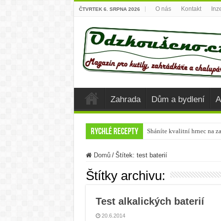
O nás
Kontakt
Inz
ČTVRTEK 6. SRPNA 2026
Zahrada
Dům a bydlení
A
Rychlé recepty
Sháníte kvalitní hrnec na z
Krůta u společného stolu
Domů
/
Štítek:
test baterií
Připravte si vánoční Chai Č
Štítky archivu:
Nejlepší potraviny, které 
Chutné recepty z cukety
Test alkalických baterií
Letní těstovinové saláty
20.6.2014