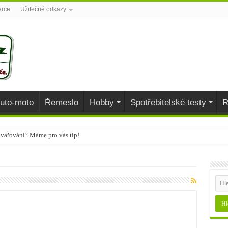
erce
Užitečné odkazy
uto-moto
Řemeslo
Hobby
Spotřebitelské testy
R
avařování? Máme pro vás tip!
aj
během podzimu dodají organismu vitamíny