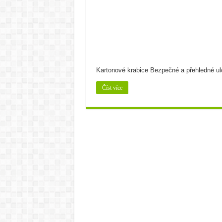
Cuketa známá či neznámá
Bramborová kaše na více z
Bramborový guláš s křene
Víno a sýry: Najděte vínu t
Kartonové krabice Bezpečné a přehledné ul
Číst více