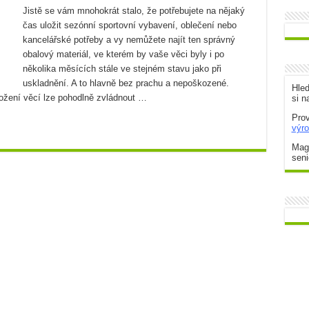
Jistě se vám mnohokrát stalo, že potřebujete na nějaký
čas uložit sezónní sportovní vybavení, oblečení nebo
působů
kancelářské potřeby a vy nemůžete najít ten správný
m
obalový materiál, ve kterém by vaše věci byly i po
několika měsících stále ve stejném stavu jako při
oho nejlepšího parťáka
uskladnění. A to hlavně bez prachu a nepoškozené.
Hle
ožení věcí lze pohodlně zvládnout …
si n
Prov
výr
Maga
seni