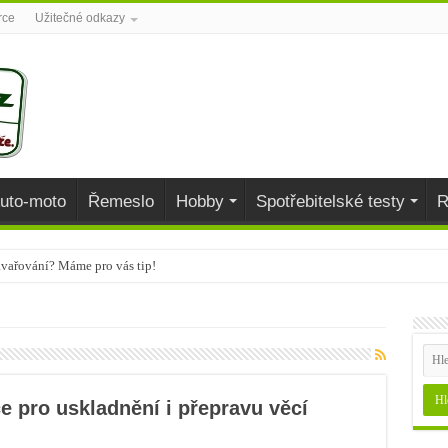
rce
Užitečné odkazy
uto-moto
Řemeslo
Hobby
Spotřebitelské testy
R
avařování? Máme pro vás tip!
aj
během podzimu dodají organismu vitamíny
e pro uskladnění i přepravu věcí