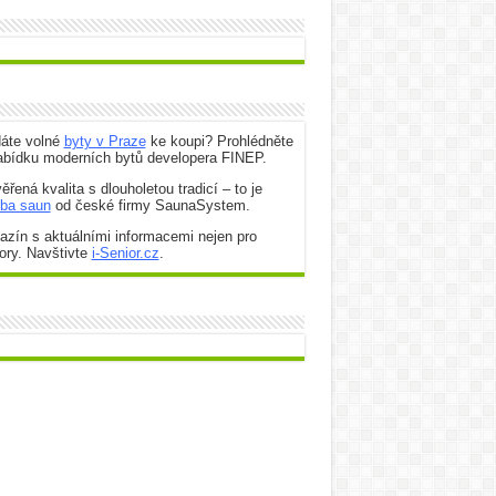
dáte volné
byty v Praze
ke koupi? Prohlédněte
abídku moderních bytů developera FINEP.
ěřená kvalita s dlouholetou tradicí – to je
oba saun
od české firmy SaunaSystem.
zín s aktuálními informacemi nejen pro
ory. Navštivte
i-Senior.cz
.