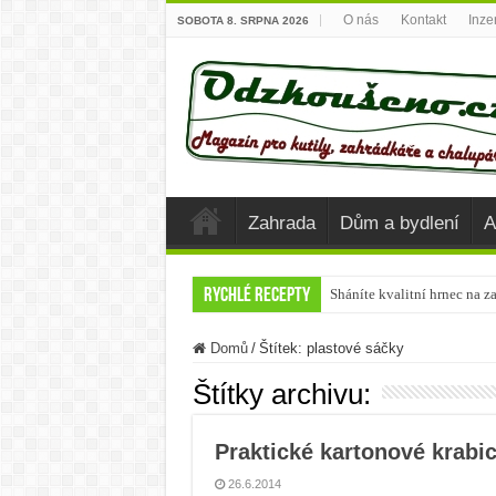
O nás
Kontakt
Inze
SOBOTA 8. SRPNA 2026
Zahrada
Dům a bydlení
A
Rychlé recepty
Sháníte kvalitní hrnec na z
Krůta u společného stolu
Domů
/
Štítek:
plastové sáčky
Připravte si vánoční Chai Č
Štítky archivu:
Nejlepší potraviny, které 
Chutné recepty z cukety
Praktické kartonové krabic
Letní těstovinové saláty
26.6.2014