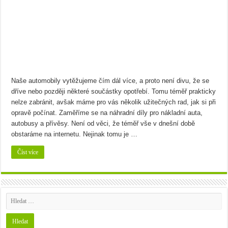
Bramborový guláš s křenem
Víno a sýry: Najděte vínu toho nejlepšího parťáka
Naše automobily vytěžujeme čím dál více, a proto není divu, že se
dříve nebo později některé součástky opotřebí. Tomu téměř prakticky
nelze zabránit, avšak máme pro vás několik užitečných rad, jak si při
opravě počínat. Zaměříme se na náhradní díly pro nákladní auta,
autobusy a přívěsy. Není od věci, že téměř vše v dnešní době
obstaráme na internetu. Nejinak tomu je …
Číst více