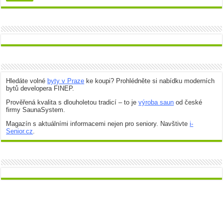
Hledáte volné
byty v Praze
ke koupi? Prohlédněte si nabídku moderních
bytů developera FINEP.
Prověřená kvalita s dlouholetou tradicí – to je
výroba saun
od české
firmy SaunaSystem.
Magazín s aktuálními informacemi nejen pro seniory. Navštivte
i-
Senior.cz
.