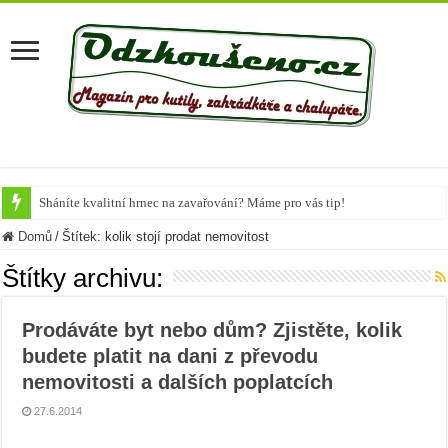
Sháníte kvalitní hrnec na zavařování? Máme pro vás tip!
Krůta u společného stolu
Domů
/
Štítek:
kolik stojí prodat nemovitost
Připravte si vánoční Chai Čaj
Štítky archivu:
Nejlepší potraviny, které během podzimu dodají organismu vitamíny
Prodáváte byt nebo dům? Zjistěte, kolik
Chutné recepty z cukety
budete platit na dani z převodu
Letní těstovinové saláty
nemovitosti a dalších poplatcích
Cuketa známá či neznámá
27.6.2014
Bramborová kaše na více způsobů