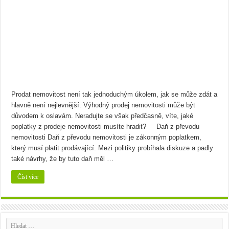
Bramborový guláš s křenem
Víno a sýry: Najděte vínu toho nejlepšího parťáka
Prodat nemovitost není tak jednoduchým úkolem, jak se může zdát a
hlavně není nejlevnější. Výhodný prodej nemovitosti může být
důvodem k oslavám. Neradujte se však předčasně, víte, jaké
poplatky z prodeje nemovitosti musíte hradit? Daň z převodu
nemovitosti Daň z převodu nemovitosti je zákonným poplatkem,
který musí platit prodávající. Mezi politiky probíhala diskuze a padly
také návrhy, že by tuto daň měl …
Číst více