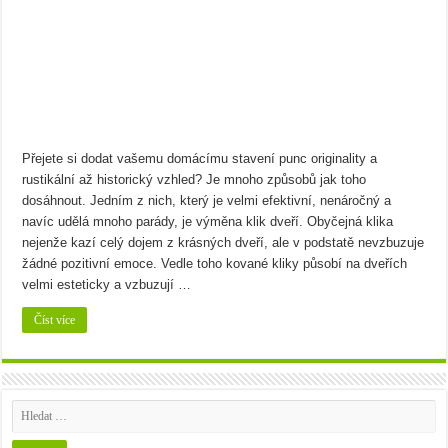
Bramborový guláš s křenem
Víno a sýry: Najděte vínu toho nejlepšího parťáka
Přejete si dodat vašemu domácímu stavení punc originality a
rustikální až historický vzhled? Je mnoho způsobů jak toho
dosáhnout. Jedním z nich, který je velmi efektivní, nenáročný a
navíc udělá mnoho parády, je výměna klik dveří. Obyčejná klika
nejenže kazí celý dojem z krásných dveří, ale v podstatě nevzbuzuje
žádné pozitivní emoce. Vedle toho kované kliky působí na dveřích
velmi esteticky a vzbuzují …
Číst více