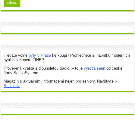
Hledáte volné
byty v Praze
ke koupi? Prohlédněte si nabídku moderních
bytů developera FINEP.
Prověřená kvalita s dlouholetou tradicí – to je
výroba saun
od české
firmy SaunaSystem.
Magazín s aktuálními informacemi nejen pro seniory. Navštivte
i-
Senior.cz
.