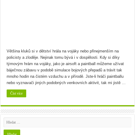
Většina kluků si v dětství hrála na vojáky nebo přinejmenším na
policisty a zloděje. Nejinak tomu bývá i v dospělosti. Kdy si díky
týmovým hrám na vojáky, jako je airsoft a paintball můžeme užívat
báječnou zábavu v podobě simulace bojových přepadů a trávit tak
mnoho hodin na čistém vzduchu a v přírodě. Jste-li hráči paintballu
nebo vyznavači jiných podobných venkovních aktivit, tak mi jistě …
Číst více