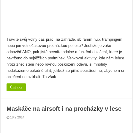
Bramborový guláš s křenem
Víno a sýry: Najděte vínu toho nejlepšího parťáka
Trávíte svůj volný čas prací na zahradě, sbíráním hub, trampingem
nebo jen volnočasovou procházkou po lese? Jestliže je vaše
odpověď ANO, pak jistě oceníte odolné a funkční oblečení, které je
navrženo do nejtěžších podmínek. Venkovní aktivity, kde nám lehce
hrozí znečištění nebo rovnou poškození oděvu, si mnohdy
nedokážeme pořádně užít, jelikož se příliš soustředíme, abychom si
oblečení neroztrhali. To však …
Číst více
Maskáče na airsoft i na procházky v lese
18.2.2014