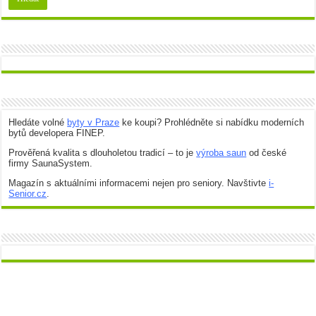
Hledáte volné
byty v Praze
ke koupi? Prohlédněte si nabídku moderních
bytů developera FINEP.
Prověřená kvalita s dlouholetou tradicí – to je
výroba saun
od české
firmy SaunaSystem.
Magazín s aktuálními informacemi nejen pro seniory. Navštivte
i-
Senior.cz
.